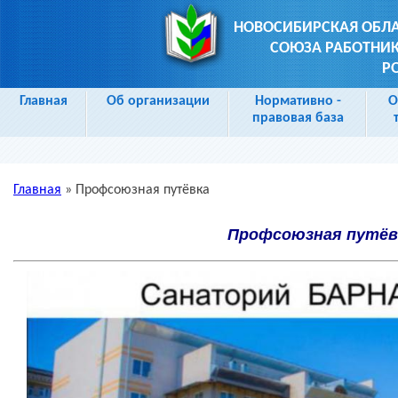
НОВОСИБИРСКАЯ ОБЛ
СОЮЗА РАБОТНИК
Р
Главная
Об организации
Нормативно -
О
правовая база
Главная
»
Профсоюзная путёвка
Вы здесь
Профсоюзная путёв