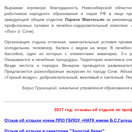
Выражаю огромную благодарность Новосибирской областн
работников народного образования и науки РФ в лице п
заведующей общим отделом
Ларисе Мактесьян
за рекоменд
профсоюзных путевок в лечебно-оздоровительный комплекс 
«Лоо» (г. Сочи).
Организация отдыха отличная, замечательные условия прожив
холодильник, телевизор, балкон с видом на море. В лечебно
бассейна, один из которых с элементами аквапарка. 3-х р
Оказываются и лечебные процедуры. Территория комплекса очен
Везде чистота и порядок. Вечером проводятся развлекате
Предлагаются разнообразные экскурсии по городу Сочи, Абха
«Горный воздух», доброжелательный, вежливый и тактичный. Ре
Борис Грушицкий, начальник управления образования
2017 год: отзывы об отдыхе по пр
Отзыв об отдыхе члена ППО ГБПОУ «НАТК имени Б.С.Галущ
Отзыв об отдыхе в санатории "Золотой берег"