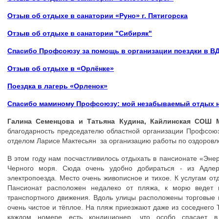
Отзыв об отдыхе в санатории «Руно» г. Пятигорска
Отзыв об отдыхе в санатории "Сибиряк"
Спасибо Профсоюзу за помощь в организации поездки в В
Отзыв об отдыхе в «Орлёнке»
Поездка в лагерь «Орленок»
Спасибо маминому Профсоюзу:
мой незабываемый отдых 
Галина Семенцова и Татьяна Кудина, Кайлинская СОШ 
благодарность председателю областной организации Профсою
отделом Ларисе Мактесьян за организацию работы по оздоров
В этом году нам посчастливилось отдыхать в пансионате «Энер
Черного моря. Сюда очень удобно добираться - из Адле
электропоезда. Место очень живописное и тихое. К услугам о
Пансионат расположен недалеко от пляжа, к морю ведет н
транспортного движения. Вдоль улицы расположены торговые п
очень чистое и тёплое. На пляж приезжают даже из соседнего Т
каждом номере есть кондиционер, что особо спасает в