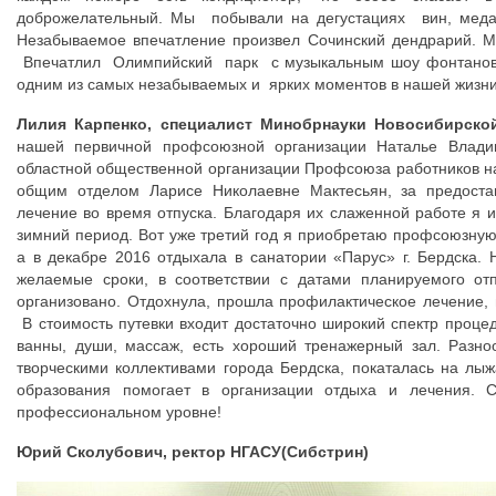
доброжелательный. Мы побывали на дегустациях вин, меда,
Незабываемое впечатление произвел Сочинский дендрарий. М
Впечатлил Олимпийский парк с музыкальным шоу фонтанов. 
одним из самых незабываемых и ярких моментов в нашей жизни
Лилия Карпенко, специалист Минобрнауки Новосибирско
нашей первичной профсоюзной организации Наталье Влади
областной общественной организации Профсоюза работников н
общим отделом Ларисе Николаевне Мактесьян, за предостав
лечение во время отпуска. Благодаря их слаженной работе я 
зимний период. Вот уже третий год я приобретаю профсоюзную 
а в декабре 2016 отдыхала в санатории «Парус» г. Бердска. 
желаемые сроки, в соответствии с датами планируемого отп
организовано. Отдохнула, прошла профилактическое лечение, п
В стоимость путевки входит достаточно широкий спектр процед
ванны, души, массаж, есть хороший тренажерный зал. Разноо
творческими коллективами города Бердска, покаталась на лы
образования помогает в организации отдыха и лечения. 
профессиональном уровне!
Юрий Сколубович, ректор НГАСУ(Сибстрин)