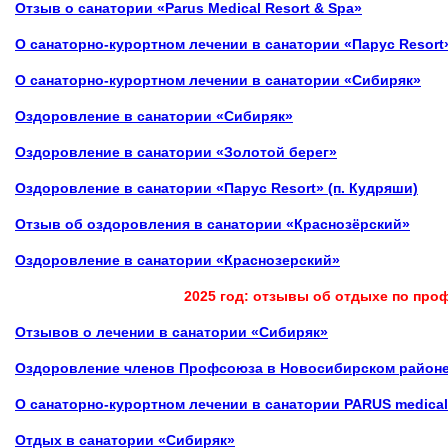
Отзыв о санатории «Parus Medical Resort & Spa»
О санаторно‑курортном лечении в санатории
«Парус Resort
О санаторно‑курортном лечении в санатории
«Сибиряк»
Оздоровление в
санатории «Сибиряк»
Оздоровление в санатории
«Золотой берег»
Оздоровление в санатории «Парус Resort» (п. Кудряши)
Отзыв об оздоровления в санатории «Краснозёрский»
Оздоровление в санатории
«Краснозерский»
2025 год: отзывы об отдыхе по пр
Отзывов о
лечении
в санатории «Сибиряк»
Оздоровление членов Профсоюза в Новосибирском районе:
О санаторно‑курортном лечении в санатории PARUS medical 
Отдых
в санатории «Сибиряк»