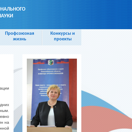
ОНАЛЬНОГО
НАУКИ
Профсоюзная
Конкурсы и
жизнь
проекты
ации
едних
нным.
евно
ин на
анной