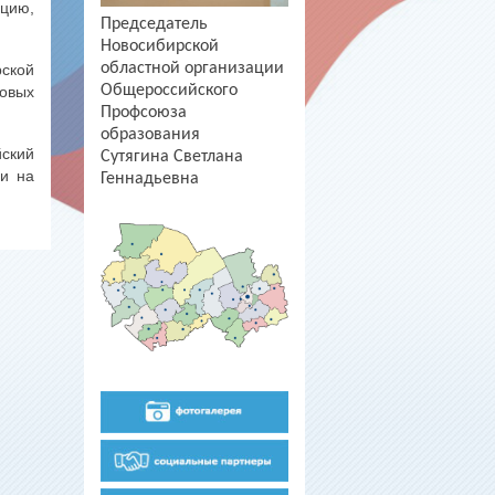
цию,
Председатель
Новосибирской
областной организации
рской
Общероссийского
довых
Профсоюза
образования
ский
Сутягина Светлана
хи на
Геннадьевна