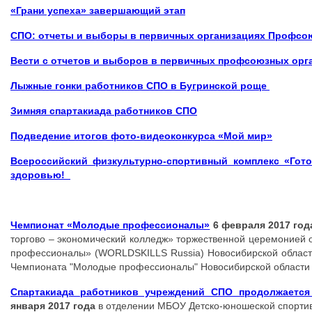
«Грани успеха» завершающий этап
СПО: отчеты и выборы в первичных организациях Профсо
Вести с отчетов и выборов в первичных профсоюзных орг
Лыжные гонки работников СПО в
Бугринской роще
Зимняя спартакиада работников СПО
Подведение итогов фото-видеоконкурса «Мой мир»
Всероссийский физкультурно-спортивный комплекс «Готов
здоровью!
Чемпионат «Молодые профессионалы»
6 февраля 2017 год
торгово – экономический колледж» торжественной церемонией
профессионалы» (WORLDSKILLS Russia) Новосибирской области
Чемпионата "Молодые профессионалы" Новосибирской области
Спартакиада работников учреждений СПО продолжается
января 2017 года
в отделении МБОУ Детско-юношеской спорти