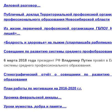
Деловой разговор…
Публичный доклад Территориальной профсоюзной организ
профессионального образования Новосибирской области
Из жизни первичной профсоюзной организации ГБПОУ 
лицей»…
«Бодрость и здоровье» на лыжне
(спартакиада работнико
Совещание по развитию системы среднего профобразовани
6 марта 2018 года
президент РФ
Владимир Путин
провёл в Е
системы среднего профессионального образования.
Стенографический отчёт о совещании по развитию 
образования
План работы по мотивации на 2016-2020 г.г.
Хроника февральской декады…
Уроки мужества, добра и памяти….