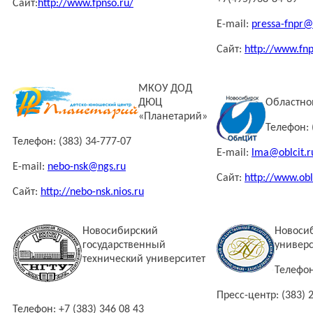
Сайт:
http://www.fpnso.ru/
E-mail:
pressa-fnpr@
Сайт:
http://www.fnp
МКОУ ДОД
ДЮЦ
Областно
«Планетарий»
Телефон: 
Телефон: (383) 34-777-07
E-mail:
lma@oblcit.r
E-mail:
nebo-nsk@ngs.ru
Сайт:
http://www.obl
Сайт:
http://nebo-nsk.nios.ru
Новосибирский
Новосиб
государственный
универс
технический университет
Телефон
Пресс-центр: (383) 
Телефон: +7 (383) 346 08 43