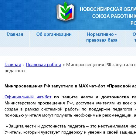
НОВОСИБИРСКАЯ ОБЛ
СОЮЗА РАБОТНИК
Р
Главная
Об организации
Нормативно -
О
правовая база
Главная
»
Правовая работа
»
Минпросвещения РФ запустило в
Вы здесь
педагога»
Минпросвещения РФ запустило в МАХ чат-бот «Правовой ас
Официальный чат-бот
по защите чести и достоинства пе
Министерством просвещения РФ, доступен учителям из всех 
создан в рамках системной работы по поддержке педагогов 
помощью учителя могут получить необходимые рекомендации, а
«Защита чести и достоинства педагога – это неотъемлемая час
Учитель, который чувствует поддержку и уверен в своей защищ