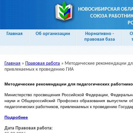
НОВОСИБИРСКАЯ ОБЛ
СОЮЗА РАБОТНИК
Р
Главная
Об организации
Нормативно -
О
правовая база
Главная
»
Правовая работа
»
Методические рекомендации для
Вы здесь
привлекаемых к проведению ГИА
Методические рекомендации для педагогических работник
Министерство просвещения Российской Федерации, Федеральна
науки и Общероссийский Профсоюз образования выпустили о
педагогических работников, привлекаемых к проведению Государ
Подробнее
Дата Правовая работа: