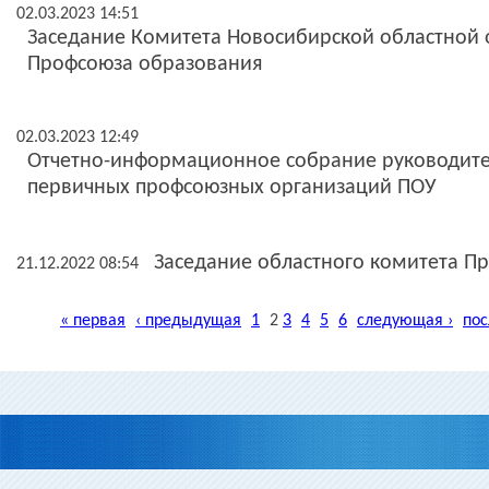
02.03.2023 14:51
Заседание Комитета Новосибирской областной
Профсоюза образования
02.03.2023 12:49
Отчетно-информационное собрание руководите
первичных профсоюзных организаций ПОУ
Заседание областного комитета П
21.12.2022 08:54
« первая
‹ предыдущая
1
2
3
4
5
6
следующая ›
пос
Страницы