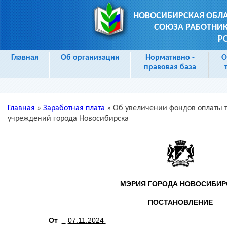
НОВОСИБИРСКАЯ ОБЛ
СОЮЗА РАБОТНИК
Р
Главная
Об организации
Нормативно -
О
правовая база
Главная
»
Заработная плата
»
Об увеличении фондов оплаты 
Вы здесь
учреждений города Новосибирска
МЭРИЯ ГОРОДА НОВОСИБИР
ПОСТАНОВЛЕНИЕ
От
07.11.2024