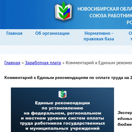
НОВОСИБИРСКАЯ ОБЛ
СОЮЗА РАБОТНИК
Р
Главная
Об организации
Нормативно -
О
правовая база
Главная
»
Заработная плата
»
Комментарий к Единым рекоменд
Вы здесь
Комментарий к Единым рекомендациям по оплате труда на 2
Экспе
едины
бюджет