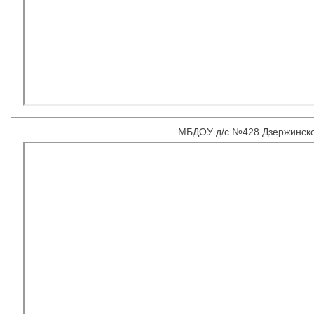
МБДОУ д/с №428 Дзержинско