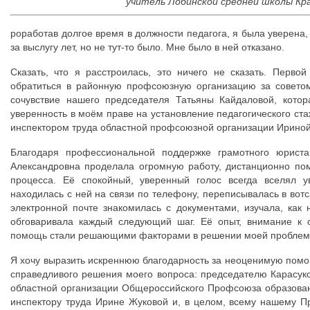
учитель Лобинской средней школы Кр
роработав долгое время в должности педагога, я была уверена
за выслугу лет, но не тут-то было. Мне было в ней отказано.
Сказать, что я расстроилась, это ничего не сказать. Перв
обратиться в районную профсоюзную организацию за советом
сочувствие нашего председателя Татьяны Кайдаловой, кото
уверенность в моём праве на установление педагогического ст
инспектором труда областной профсоюзной организации Ириной
Благодаря профессиональной поддержке грамотного юриста
Александровна проделала огромную работу, дистанционно пом
процесса. Её спокойный, уверенный голос всегда вселял у
находилась с ней на связи по телефону, переписывалась в вотс
электронной почте знакомилась с документами, изучала, как
обговаривала каждый следующий шаг. Её опыт, внимание к 
помощь стали решающими факторами в решении моей проблемы и
Я хочу выразить искреннюю благодарность за неоценимую помощ
справедливого решения моего вопроса: председателю Карасук
областной организации Общероссийского Профсоюза образован
инспектору труда Ирине Жуковой и, в целом, всему нашему П