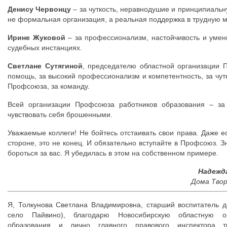
Денису Червонцу
– за чуткость, неравнодушие и принципиальн
не формальная организация, а реальная поддержка в трудную м
Ирине Жуковой
– за профессионализм, настойчивость и умен
судебных инстанциях.
Светлане Сутягиной
, председателю областной организации 
помощь, за высокий профессионализм и компетентность, за чут
Профсоюза, за команду.
Всей организации Профсоюза работников образования – за 
чувствовать себя брошенными.
Уважаемые коллеги! Не бойтесь отстаивать свои права. Даже е
стороне, это не конец. И обязательно вступайте в Профсоюз. З
бороться за вас. Я убедилась в этом на собственном примере.
Надежд
Дома Твор
Я, Толкунова Светлана Владимировна, старший воспитатель д
село Пайвино), благодарю Новосибирскую областную о
образования и лично главного правового инспектора