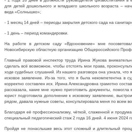
- 2 года 16 дней в должности руководителя физвоспитания в
для детей дошкольного и младшего школьного возраста – на
вида «Солнышко»;
- 1 месяц 14 дней – периоды закрытия детского сада на санитар
- 1 день – период командировки.
На работе в детском саду «Вдохновение» мне посоветова
Новосибирскую областную организацию Общероссийского Проф
Главный правовой инспектор труда Ирина Жукова вниматель
сделать всё возможное, чтобы отстоять мои права, проконсуль
ходе судебных слушаний. Из нашего разговора она узнала, что 
исковое заявление. Из-за того, что я была некомпетентна в с
корректно составлен иск. Ирина Александровна грамотно соста
рассказала, какие мне нужно приготовить документы, помогл
юрист подготовила дополнение к исковому заявлению, выстрои
рядом, давала нужные советы, консультировала меня по всем в
Благодаря её профессионализму, чёткой, слаженной и продума
специальный педагогический стаж 2 года 16 дней. 4 июня 2024 г
Пройдя не понаслышке весь этот сложный и длительный проце