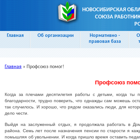
НОВОСИБИРСКАЯ ОБЛ
СОЮЗА РАБОТНИК
Р
Главная
Об организации
Нормативно -
О
правовая база
Главная
»
Профсоюз помог!
Вы здесь
Профсоюз помо
Когда за плечами десятилетия работы с детьми, когда ты 
благодарности, трудно поверить, что однажды сам можешь ост
так случилось. И хорошо, что рядом оказались люди, для котор
дело чести.
Выйдя на заслуженный отдых, я продолжала работать в Дом
района. Семь лет после назначения пенсии по старости я каж
помышляя об увольнении. И когда пришло время оставить педаго