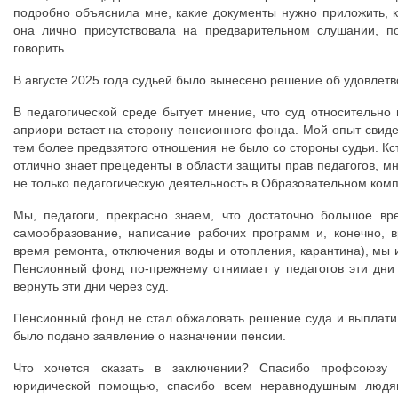
подробно объяснила мне, какие документы нужно приложить, ка
она лично присутствовала на предварительном слушании, по
говорить.
В августе 2025 года судьей было вынесено решение об удовлет
В педагогической среде бытует мнение, что суд относительно 
априори встает на сторону пенсионного фонда. Мой опыт свидет
тем более предвзятого отношения не было со стороны судьи. Кс
отлично знает прецеденты в области защиты прав педагогов, мн
не только педагогическую деятельность в Образовательном компл
Мы, педагоги, прекрасно знаем, что достаточно большое вр
самообразование, написание рабочих программ и, конечно, в
время ремонта, отключения воды и отопления, карантина), мы 
Пенсионный фонд по-прежнему отнимает у педагогов эти дни 
вернуть эти дни через суд.
Пенсионный фонд не стал обжаловать решение суда и выплатил
было подано заявление о назначении пенсии.
Что хочется сказать в заключении? Спасибо профсоюзу о
юридической помощью, спасибо всем неравнодушным людям 