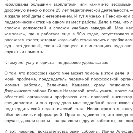
избалованы большими зарплатами или какими-то весомыми
досрочную пенсию после 25 лет педагогической деятельности, –
я ждала этой даты с нетерпением. И тут я узнаю в Пенсионном 
педагогический стаж на одном из мест работы. Дело в том, что
списком должностей и списком учебных заведений. Мое мес
комплекс», где я работала еще в 90-х годах, отсутствовало 
рассказам коллег, которые когда-либо сталкивались с проблема
суд - это длинный, сложный процесс, а в инстанциях, куда они
слушать и помогать…
К тому же, услуги юриста - не дешевое удовольствие.
О том, что профсоюз как-то мне может помочь в этом деле, я, 
моей проблеме, председатель первичной профсоюзной органи
момент работаю, Валентина Кащеева сразу позвонила 
Дзержинского района Галине Назаровой, чтобы узнать, может л
областной организации профсоюза есть правовой инспектор
специалистом, и она сразу дала мне подробный план: какие д
подтвердить свой педагогический стаж. Неоднократно я конс
обменивались информацией. Приятно удивило то, что всегда 
случаю, давали советы – направляли в другие кабинеты, где, в
И вот, наконец, доказательства были собраны. Ирина Алекса