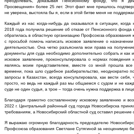
преодолевать, доказывая Пенсионному фонду, что я дей
Просвещения» более 25 лет. Этот факт мне пришлось подтверж
не уверена, выстояла бы я, если в этой битве меня не поддерж
Каждый из нас когда-нибудь да оказывался в ситуации, когд
2018
года получила решение об отказе от Пенсионного фонда
обратилась в областную организацию Профсоюза образования к
с просьбой помочь написать исковое заявление о назначении
деятельностью. Она четко разъяснила мои права на получени
документы для суда необходимо дополнительно собрать и как 
исковое заявление, проконсультировала о нормах поведения 
являясь моим представителем, вместе со мной прошла все 
времени, пока шло судебное разбирательство, неоднократно п
запросы в Казахстан, всегда консультировала, как вести себя, ч
просто, но ведь не каждый раз мы общаемся с судом и не кажды
суде не один судья, а трое – тогда очень нужна поддержка в лиц
Благодаря грамотно составленному исковому заявлению и во
2022 г. Центральный районный суд города Новосибирска прин
требованиям, а Новосибирский областной суд оставил решение 
Я выражаю огромную благодарность председателю Новосибирс
Профсоюза образования Светлане Сутягиной
за неоценимую бе