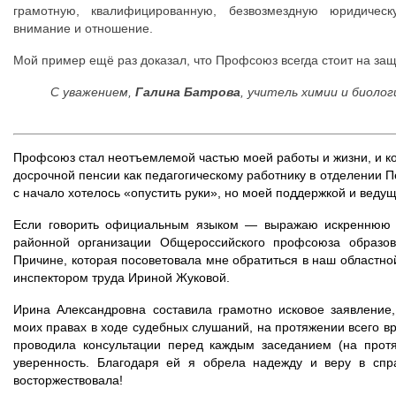
грамотную, квалифицированную, безвозмездную юридичес
внимание и отношение.
Мой пример ещё раз доказал, что Профсоюз всегда стоит на защ
С уважением,
Галина Батрова
, учитель химии и биоло
Профсоюз стал неотъемлемой частью моей работы и жизни, и ког
досрочной пенсии как педагогическому работнику в отделении 
с начало хотелось «опустить руки», но моей поддержкой и ве
Если говорить официальным языком — выражаю искреннюю б
районной организации Общероссийского профсоюза образо
Причине, которая посоветовала мне обратиться в наш областно
инспектором труда Ириной Жуковой.
Ирина Александровна составила грамотно исковое заявление
моих правах в ходе судебных слушаний, на протяжении всего в
проводила консультации перед каждым заседанием (на протя
уверенность. Благодаря ей я обрела надежду и веру в спра
восторжествовала!