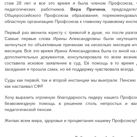
стаж 28 лет и все это время я была членом Профсоюза, ч
педагогических работников.
Вера Причина
, председате
Общероссийского Профсоюза образования, порекомендова
областную организацию Профсоюза к главному правовому инспе
Первый раз звонила юристу с тревогой в душе, но после разго
Самые первые слова Ирины Александровны были неутешите
затянуться по объективным причинам на несколько месяцев ил
месяцев. Всё это время Ирина Александровна была со мной на 
дополнительных документов, консультировала по всем возни
составила исковое заявление в суд. Её помощь в то время
заседания я прошла сама, но её поддержку чувствовала всегда.
Суды как первой, так и второй инстанции мы выиграли. Пенсию 
как настаивал СФР.
Хочу выразить огромную благодарность лидеру нашего Профс
безвозмездную помощь в решении столь непростых и важ
педагогической пенсии.
Желаю всем мира, здоровья и процветания нашему Профсоюзу!