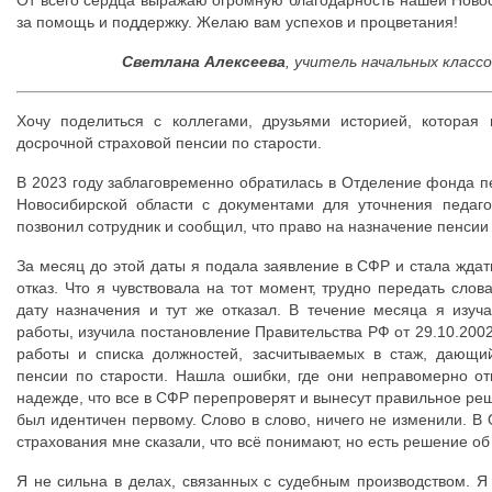
От всего сердца выражаю огромную благодарность нашей Ново
за помощь и поддержку. Желаю вам успехов и процветания!
Светлана Алексеева
, учитель начальных класс
Хочу поделиться с коллегами, друзьями историей, котора
досрочной страховой пенсии по старости.
В 2023 году заблаговременно обратилась в Отделение фонда п
Новосибирской области с документами для уточнения педаго
позвонил сотрудник и сообщил, что право на назначение пенсии 
За месяц до этой даты я подала заявление в СФР и стала жда
отказ. Что я чувствовала на тот момент, трудно передать сло
дату назначения и тут же отказал. В течение месяца я изуч
работы, изучила постановление Правительства РФ от 29.10.200
работы и списка должностей, засчитываемых в стаж, дающи
пенсии по старости. Нашла ошибки, где они неправомерно от
надежде, что все в СФР перепроверят и вынесут правильное реш
был идентичен первому. Слово в слово, ничего не изменили. В
страхования мне сказали, что всё понимают, но есть решение об 
Я не сильна в делах, связанных с судебным производством. Я 