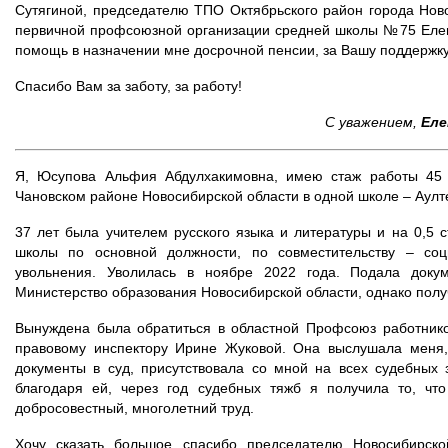
Сутягиной, председателю ТПО Октябрьского район города Нов
первичной профсоюзной организации средней школы №75 Елен
помощь в назначении мне досрочной пенсии, за Вашу поддержку 
Спасибо Вам за заботу, за работу!
С уважением,
Еле
Я, Юсупова Альфия Абдулхакимовна, имею стаж работы 45 
Чановском районе Новосибирской области в одной школе – Аулт
37 лет была учителем русского языка и литературы и на 0,5 с
школы по основной должности, по совместительству – соц
увольнения. Уволилась в ноябре 2022 года. Подала доку
Министерство образования Новосибирской области, однако получ
Вынуждена была обратиться в областной Профсоюз работнико
правовому инспектору Ирине Жуковой. Она выслушала меня,
документы в суд, присутствовала со мной на всех судебных
благодаря ей, через год судебных тяжб я получила то, чт
добросовестный, многолетний труд.
Хочу сказать большое спасибо председателю Новосибирско