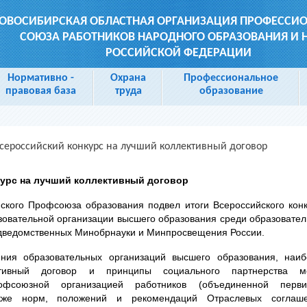
ОВОСИБИРСКАЯ ОБЛАСТНАЯ ОРГАНИЗАЦИЯ ПРОФЕССИ
СОЮЗА РАБОТНИКОВ НАРОДНОГО ОБРАЗОВАНИЯ И 
РОССИЙСКОЙ ФЕДЕРАЦИИ
Нормативно -
Охрана
Профессиональное
правовая база
труда
образование
сероссийский конкурс на лучший коллективный договор
урс на лучший коллективный договор
кого Профсоюза образования подвел итоги Всероссийского кон
зовательной организации высшего образования среди образовате
одведомственных Минобрнауки и Минпросвещения России.
ния образовательных организаций высшего образования, наиб
ктивный договор и принципы социального партнерства м
фсоюзной организацией работников (объединенной перви
кже норм, положений и рекомендаций Отраслевых соглаше