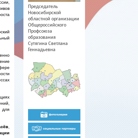
сии,
Председатель
тивов
Новосибирской
роста
областной организации
Общероссийского
Профсоюза
ский
образования
льный
Сутягина Светлана
Геннадьевна
венно
чение
сфере
ности
ссах
ациях
ний,
и для
асёв
,
ации