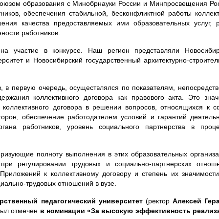
юзом образования с Минобрнауки России и Минпросвещения Рос
ников, обеспечения стабильной, бесконфликтной работы коллек
шения качества предоставляемых ими образовательных услуг, 
ности работников.
 на участие в конкурсе. Наш регион представляли Новосибир
ерситет и Новосибирский государственный архитектурно-строите
, в первую очередь, осуществлялся по показателям, непосредст
ержания коллективного договора как правового акта. Это зна
коллективного договора в решении вопросов, относящихся к 
орон, обеспечение работодателем условий и гарантий деятель
ргана работников, уровень социального партнерства в проце
теризующие полноту выполнения в этих образовательных организ
при регулировании трудовых и социально-партнерских отноше
Приложений к коллективному договору и степень их значимост
иально-трудовых отношений в вузе.
рственный педагогический университет
(ректор
Алексей Гер
был отмечен
в номинации «За высокую эффективность реализ