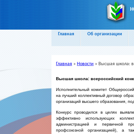
Н
Главная
Об организации
Главная
»
Новости
»
Высшая школа: в
Вы здесь
Высшая школа: всероссийский конк
Исполнительный комитет Общероссийс
на лучший коллективный договор обра
организаций высшего образования, п
Конкурс проводился в целях выявле
эффективно использующих колле
администрацией и первичной про
профсоюзной организацией), а та