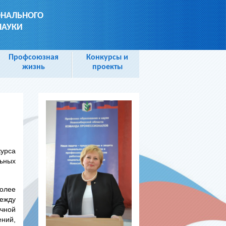
ОНАЛЬНОГО
НАУКИ
Профсоюзная
Конкурсы и
жизнь
проекты
курса
льных
олее
ежду
чной
ний,