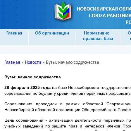
НОВОСИБИРСКАЯ ОБЛ
СОЮЗА РАБОТНИК
Р
Главная
Об организации
Нормативно -
О
правовая база
Главная
»
Новости
»
Вузы: начало содружества
Вы здесь
Вузы: начало содружества
28 февраля 2025 года
на базе Новосибирского государственно
соревнования по боулингу среди членов первичных профсоюзных
Соревнования проходили в рамках областной Спартакиад
Новосибирской областной организации Общероссийского Профс
Цель соревнований - активизация деятельности первичных п
учебных заведений по защите прав и интересов членов Про