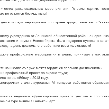
ических развлекательных мероприятиях. Готовим сценки, кост
то не остается безучастным!
 детском саду мероприятия по охране труда, такие как «Скаже
ашему учреждению от
Ленинской общественной районной организ
зования и науки г. Новосибирска была подарена путевка в сана
ыезд на день дошкольного работника всем коллективом!
дские профсоюзные мероприятия и акции, принимая в них акти
те наш коллектив уже может гордиться первыми достижениями:
ший профсоюзный проект по охране труда;
иях по волейболу в 2018 году;
вногорочка» стали лауреатами VI конкурса работников образова
ллектив педагогов «Дивногорочка» приняли участие в профсою
очном туре вышли в Гала-концерт.