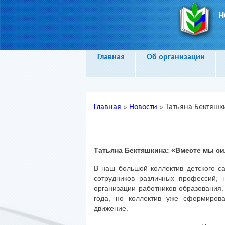
Н
Главная
Об организации
Главная
»
Новости
»
Татьяна Бектяшк
Вы здесь
Татьяна Бектяшкина: «Вместе мы си
В наш большой коллектив детского с
сотрудников различных профессий,
организации работников образования.
года, но коллектив уже сформиров
движение.