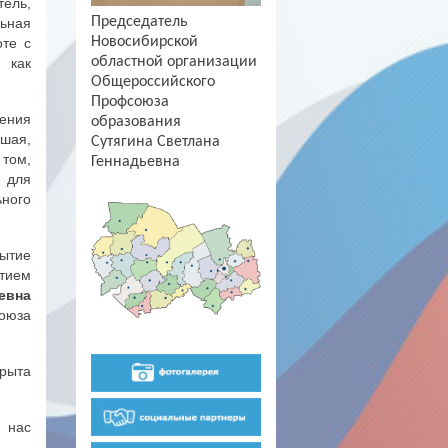
тель,
Председатель
ьная
Новосибирской
те с
областной организации
 как
Общероссийского
Профсоюза
ения
образования
шая,
Сутягина Светлана
 том,
Геннадьевна
я для
ного
ытие
ытием
евна
оюза
крыта
я нас