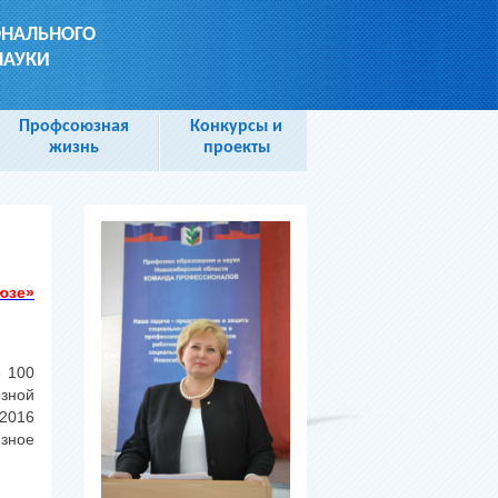
ОНАЛЬНОГО
НАУКИ
Профсоюзная
Конкурсы и
жизнь
проекты
юзе»
е 100
зной
 2016
зное