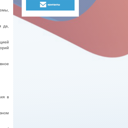
юмы,
м да,
ацией
торий
вное
ния в
зном