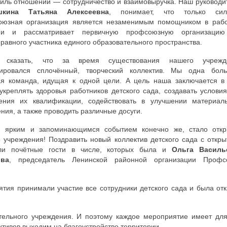
иль отношений — сотрудничество и взаимовыручка. Наш руководи
шкина Татьяна Алексеевна
, понимает, что только сил
оюзная организация является незаменимым помощником в рабо
ми и рассматривает первичную профсоюзную организацию
равного участника единого образовательного пространства.
 сказать, что за время существования нашего учрежд
ировался сплочённый, творческий коллектив. Мы одна боль
я команда, идущая к одной цели. А цель наша заключается в
укреплять здоровья работников детского сада, создавать услови
ения их квалификации, содействовать в улучшении материаль
ния, а также проводить различные досуги.
 ярким и запоминающимся событием конечно же, стало откр
 учреждения! Поздравить новый коллектив детского сада с откр
ли почётные гости в числе, которых была и
Ольга Василь
ова
, председатель Ленинской районной организации Профс
ятия принимали участие все сотрудники детского сада и была от
тельного учреждения. И поэтому каждое мероприятие имеет дл
тивов выходим на благоустройство территории.