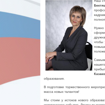
Наш ст
Бектя
профс
кадра
полноп
Нужно
сформ
дружна
чтобы 
повыш
положе
Самым
нашего
прибы
Казак
образования.
В подготовке торжественного меропри
масса новых талантов!
Мы стоим у истоков нового образова
историческое событие. Дружным коллек