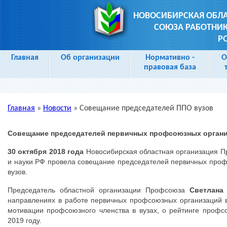
НОВОСИБИРСКАЯ ОБЛ
СОЮЗА РАБОТНИК
Р
Главная
Об организации
Нормативно -
О
правовая база
Главная
»
Новости
»
Совещание председателей ППО вузов
Вы здесь
Совещание председателей первичных профсоюзных органи
30 октября 2018 года
Новосибирская областная организация П
и науки РФ провела совещание председателей первичных проф
вузов.
Председатель областной организации Профсоюза
Светлана
направлениях в работе первичных профсоюзных организаций 
мотивации профсоюзного членства в вузах, о рейтинге профс
2019 году.