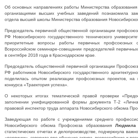
Об основных направлениях работы Министерства образования
организациями высших учебных заведений познакомила заме
отдела высшей школы Министерства образования Новосибирско
Председатель первичной общественной организации профсоюза
РФ Новосибирского государственного технического университе
приоритетные вопросы работы первичных профсоюзных о
Всероссийском семинаре-совещании председателей первичных
в сентябре 2018 года в Краснодарском крае.
Председатель общественной первичной организации Профсоюза
РФ работников Новосибирского государственного архитектурн
поделилась опытом реализации профсоюзных проектов, на п
конкурса «Траектория успеха».
О некоторых итогах тематической правой проверки «Предос
заполнении унифицированной формы документа Т-2 «Личная
правовой инспектор труда аппарата Новосибирского обкома П
Заведующая по работе с учреждениями среднего профессио
Новосибирского обкома Профсоюза образования
Людмила 
статистических отчетах и делопроизводстве, подчеркнула важ
«первички», говорила про обучение актива, всероссийские и ре