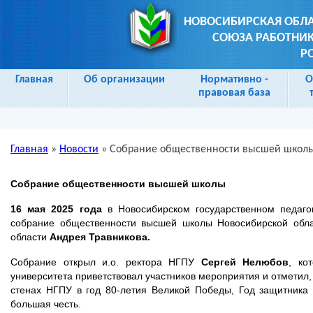
НОВОСИБИРСКАЯ ОБЛ
СОЮЗА РАБОТНИК
Р
Главная
Об организации
Нормативно -
О
правовая база
Главная
»
Новости
»
Собрание общественности высшей школ
Вы здесь
Собрание общественности высшей школы
16 мая 2025 года
в Новосибирском государственном педагог
собрание общественности высшей школы Новосибирской обла
области
Андрея Травникова.
Собрание открыл и.о. ректора НГПУ
Сергей Нелюбов
, ко
университета приветствовал участников мероприятия и отметил,
стенах НГПУ в год 80-летия Великой Победы, Год защитника 
большая честь.