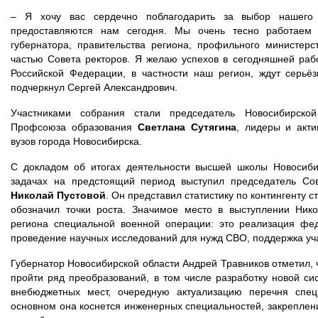
– Я хочу вас сердечно поблагодарить за выбор нашего 
предоставляются нам сегодня. Мы очень тесно работаем 
губернатора, правительства региона, профильного министер
частью Совета ректоров. Я желаю успехов в сегодняшней раб
Российской Федерации, в частности наш регион, ждут серьё
подчеркнул Сергей Александрович.
Участниками собрания стали председатель Новосибирской
Профсоюза образования
Светлана Сутягина
, лидеры и акт
вузов города Новосибирска.
С докладом об итогах деятельности высшей школы Новосиби
задачах на предстоящий период выступил председатель Сов
Николай Пустовой
. Он представил статистику по контингенту 
обозначил точки роста. Значимое место в выступлении Ник
региона специальной военной операции: это реализация фе
проведение научных исследований для нужд СВО, поддержка уча
Губернатор Новосибирской области Андрей Травников отметил, 
пройти ряд преобразований, в том числе разработку новой си
внебюджетных мест, очередную актуализацию перечня спец
основном она коснется инженерных специальностей, закреплени