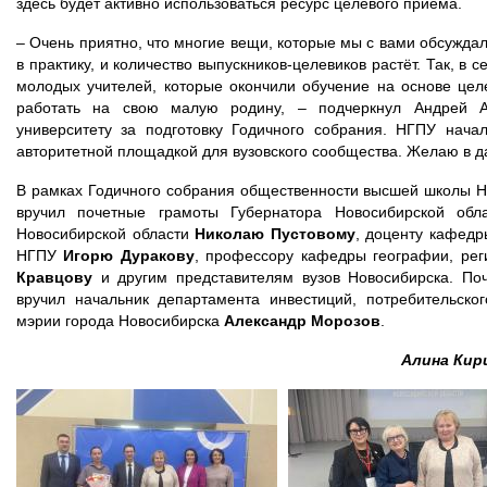
здесь будет активно использоваться ресурс целевого приема.
– Очень приятно, что многие вещи, которые мы с вами обсуждал
в практику, и количество выпускников-целевиков растёт. Так, в
молодых учителей, которые окончили обучение на основе цел
работать на свою малую родину, – подчеркнул Андрей Ал
университету за подготовку Годичного собрания. НГПУ нача
авторитетной площадкой для вузовского сообщества. Желаю в да
В рамках Годичного собрания общественности высшей школы Н
вручил почетные грамоты Губернатора Новосибирской обл
Новосибирской области
Николаю Пустовому
, доценту кафед
НГПУ
Игорю Дуракову
, профессору кафедры географии, р
Кравцову
и другим представителям вузов Новосибирска. По
вручил начальник департамента инвестиций, потребительско
мэрии города Новосибирска
Александр Морозов
.
Алина Кир