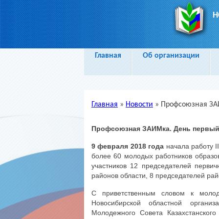
Н
Главная
Об организации
Главная
»
Новости
»
Профсоюзная ЗА
Вы здесь
Профсоюзная ЗАИМка. День первый
9 февраля 2018 года
начала работу 
более 60 молодых работников образо
участников 12 председателей перви
районов области, 8 председателей ра
С приветственным словом к моло
Новосибирской областной организ
Молодежного Совета Казахстанского