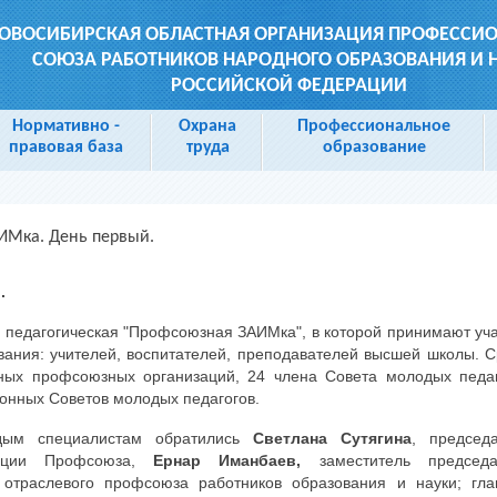
ОВОСИБИРСКАЯ ОБЛАСТНАЯ ОРГАНИЗАЦИЯ ПРОФЕССИ
СОЮЗА РАБОТНИКОВ НАРОДНОГО ОБРАЗОВАНИЯ И 
РОССИЙСКОЙ ФЕДЕРАЦИИ
Нормативно -
Охрана
Профессиональное
правовая база
труда
образование
ИМка. День первый.
.
II педагогическая "Профсоюзная ЗАИМка", в которой принимают уч
вания: учителей, воспитателей, преподавателей высшей школы. 
чных профсоюзных организаций, 24 члена Совета молодых педа
йонных Советов молодых педагогов.
дым специалистам обратились
Светлана Сутягина
, председ
ации Профсоюза,
Ернар
Иманбаев,
заместитель председа
 отраслевого профсоюза работников образования и науки; гла