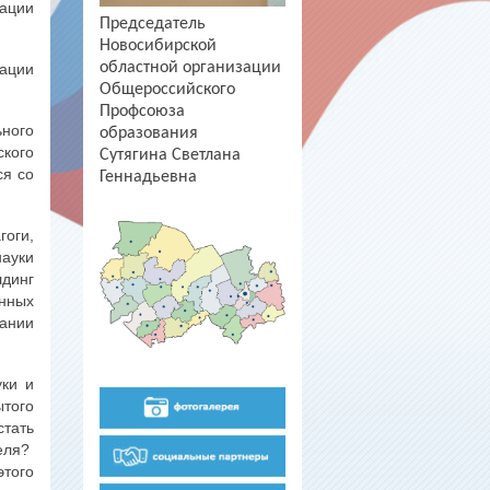
ации
Председатель
Новосибирской
областной организации
зации
Общероссийского
Профсоюза
ного
образования
ского
Сутягина Светлана
ся со
Геннадьевна
оги,
ауки
лдинг
енных
ании
уки и
ытого
стать
теля?
этого