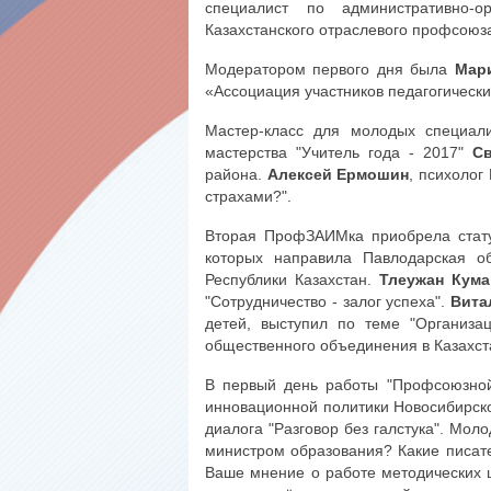
специалист по административно-о
Казахстанского отраслевого профсоюза
Модератором первого дня была
Мар
«Ассоциация участников педагогически
Мастер-класс для молодых специали
мастерства "Учитель года - 2017"
С
района.
Алексей Ермошин
, психолог
страхами?".
Вторая ПрофЗАИМка приобрела стату
которых направила Павлодарская о
Республики Казахстан.
Тлеужан Кума
"Сотрудничество - залог успеха".
Вита
детей, выступил по теме "Организа
общественного объединения в Казахст
В первый день работы "Профсоюзной
инновационной политики Новосибирск
диалога "Разговор без галстука". Мол
министром образования? Какие писат
Ваше мнение о работе методических ц