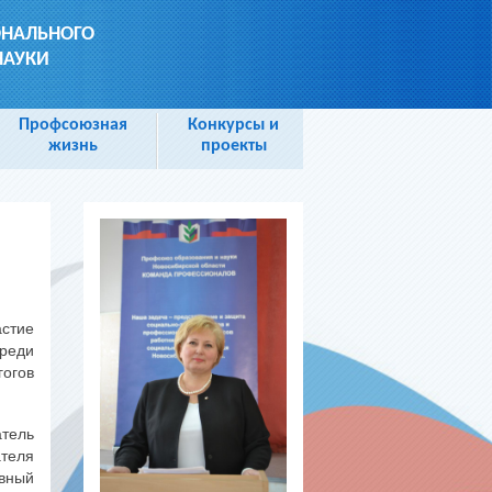
ОНАЛЬНОГО
НАУКИ
Профсоюзная
Конкурсы и
жизнь
проекты
астие
Среди
гогов
атель
теля
вный