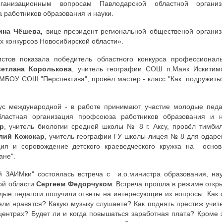
рганизационным вопросам Павлодарской областной организ
 работников образования и науки.
ина Чёшева,
вице-президент региональной общественой органи
х конкурсов Новосибирской области».
стов показала победитель областного конкурса профессиональ
ветлана Королькова
,
учитель географии СОШ
п.Маяк Искитим
 МБОУ СОШ "Перспектива", провёл мастер - класс "Как подружить
с международной - в работе принимают участие молодые педаг
бластная организация профсоюза работников образования и н
р
, учитель биологии средней школы № 8 г. Аксу, провёл тимби
лий Кожокар
, учитель географии ГУ школы-лицея № 8 для одар
ция и соровождение детского краеведческого кружка на основ
ане".
 ЗАИМки" состоялась встреча с и.о.министра образования, на
ой области
Сергеем Федорчуком
. Встреча прошла в режиме откр
одые педагоги получили ответы на интересующие их вопросы: Как 
ели нравятся? Какую музыку слушаете? Как поднять престиж учи
ентрах? Будет ли и когда повышаться заработная плата? Кроме 