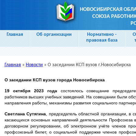
НОВОСИБИРСКАЯ ОБЛ
СОЮЗА РАБОТНИК
Р
Главная
Об организации
Нормативно -
О
правовая база
Главная
»
Новости
»
О заседании КСП вузов г.Новосибирска
Вы здесь
О заседании КСП вузов города Новосибирска
19 октября 2023 года
состоялось совещание председат
работников высших учебных заведений. На совещании были об
направления работы, механизмы развития социального партнерс
Светлана Сутягина
, председатель областной организации, в 
касающихся основных направлений деятельности Профсоюза в 
договорном регулировании, об электронном учёте членов пр
профсоюзный билет, о социальной поддержке членов профсо