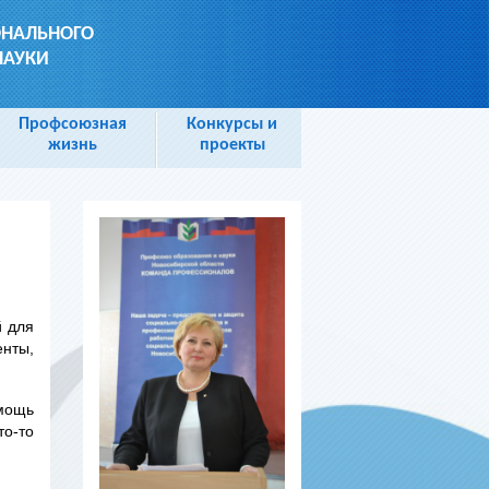
ОНАЛЬНОГО
НАУКИ
Профсоюзная
Конкурсы и
жизнь
проекты
й для
нты,
омощь
то-то