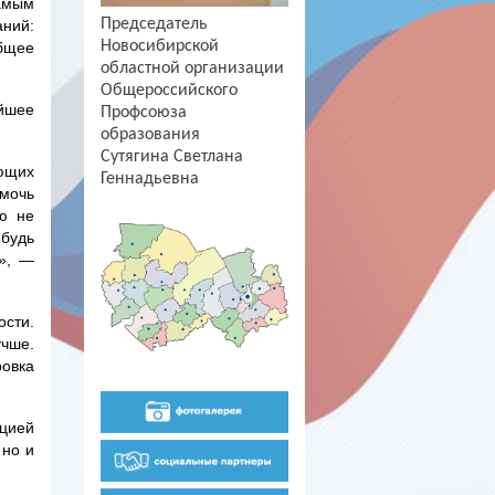
самым
Председатель
аний:
Новосибирской
бщее
областной организации
Общероссийского
айшее
Профсоюза
образования
Сутягина Светлана
ющих
Геннадьевна
омочь
аю не
 будь
с», —
ости.
учше.
ровка
цией
 но и