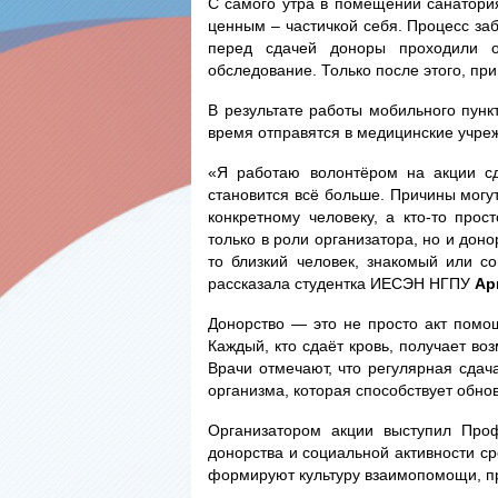
С самого утра в помещении санатори
ценным – частичкой себя. Процесс за
перед сдачей доноры проходили о
обследование. Только после этого, при
В результате работы мобильного пунк
время отправятся в медицинские учреж
«Я работаю волонтёром на акции с
становится всё больше. Причины могут 
конкретному человеку, а кто-то прос
только в роли организатора, но и доно
то близкий человек, знакомый или с
рассказала студентка ИЕСЭН НГПУ
Ар
Донорство — это не просто акт помо
Каждый, кто сдаёт кровь, получает во
Врачи отмечают, что регулярная сдач
организма, которая способствует обно
Организатором акции выступил Проф
донорства и социальной активности с
формируют культуру взаимопомощи, пр