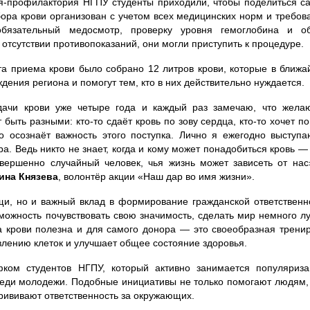
я-профилактория НГПУ студенты приходили, чтобы поделиться 
бора крови организован с учетом всех медицинских норм и требов
бязательный медосмотр, проверку уровня гемоглобина и о
 отсутствии противопоказаний, они могли приступить к процедуре.
та приема крови было собрано 12 литров крови, которые в ближ
дения региона и помогут тем, кто в них действительно нуждается.
дачи крови уже четыре года и каждый раз замечаю, что жела
быть разными: кто-то сдаёт кровь по зову сердца, кто-то хочет п
то осознаёт важность этого поступка. Лично я ежегодно выступ
ра. Ведь никто не знает, когда и кому может понадобиться кровь —
овершенно случайный человек, чья жизнь может зависеть от на
ина Князева
, волонтёр акции «Наш дар во имя жизни».
щи, но и важный вклад в формирование гражданской ответственн
зможность почувствовать свою значимость, сделать мир немного л
а крови полезна и для самого донора — это своеобразная трени
влению клеток и улучшает общее состояние здоровья.
ком студентов НГПУ, который активно занимается популяриза
реди молодежи. Подобные инициативы не только помогают людям,
ививают ответственность за окружающих.