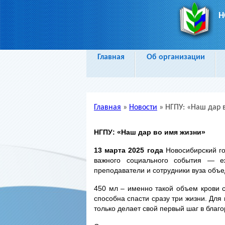
Н
Главная
Об организации
Главная
»
Новости
»
НГПУ: «Наш дар 
Вы здесь
НГПУ: «Наш дар во имя жизни»
13 марта 2025 года
Новосибирский го
важного социального события — е
преподаватели и сотрудники вуза объе
450 мл – именно такой объем крови 
способна спасти сразу три жизни. Для 
только делает свой первый шаг в благ