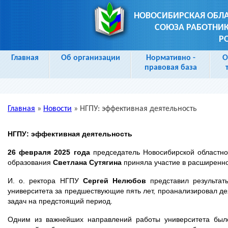
НОВОСИБИРСКАЯ ОБЛ
СОЮЗА РАБОТНИК
Р
Главная
Об организации
Нормативно -
О
правовая база
Главная
»
Новости
»
НГПУ: эффективная деятельность
Вы здесь
НГПУ: эффективная деятельность
26 февраля 2025 года
председатель Новосибирской областн
образования
Светлана Сутягина
приняла участие в расширенно
И. о. ректора НГПУ
Сергей Нелюбов
представил результат
университета за предшествующие пять лет, проанализировал де
задач на предстоящий период.
Одним из важнейших направлений работы университета было