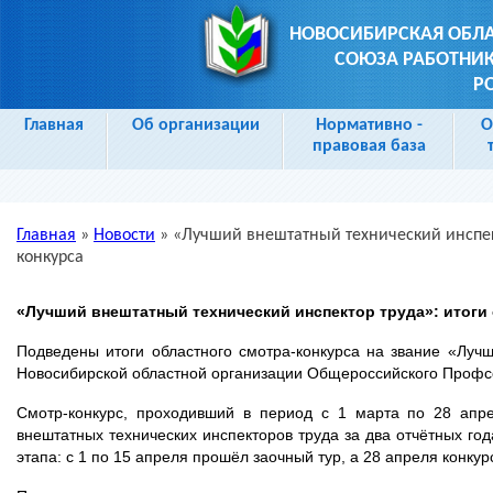
НОВОСИБИРСКАЯ ОБЛ
СОЮЗА РАБОТНИК
Р
Главная
Об организации
Нормативно -
О
правовая база
Главная
»
Новости
»
«Лучший внештатный технический инспект
Вы здесь
конкурса
«Лучший внештатный технический инспектор труда»:
итоги
Подведены итоги областного смотра-конкурса на звание «Луч
Новосибирской областной организации Общероссийского Профс
Смотр-конкурс, проходивший в период с 1 марта по 28 апре
внештатных технических инспекторов труда за два отчётных год
этапа: с 1 по 15 апреля прошёл заочный тур, а 28 апреля конкур