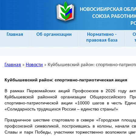
НОВОСИБИРСКАЯ ОБЛ
СОЮЗА РАБОТНИК
Р
Главная
Об организации
Нормативно -
О
правовая база
Главная
»
Новости
»
Куйбышевский район: спортивно-патриот
Вы здесь
Куйбышевский район: спортивно-патриотическая акция
В рамках Первомайских акций Профсоюзов в 2026 году акт
Куйбышевской районной организации Общероссийского Пр
спортивно-патриотической акции «10000 шагов в честь Един
«Солидарность трудящихся России – единство страны!»
Праздничное шествие стартовало в сквере «Городская площад
профсоюзной символикой, построившись в колоны, начали св
Славы и парк Победы, участники торжественно возложили цве