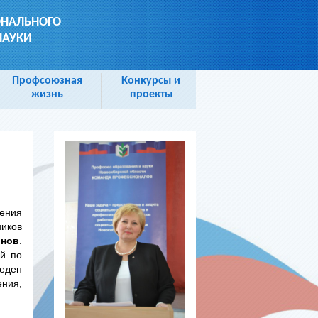
ОНАЛЬНОГО
НАУКИ
Профсоюзная
Конкурсы и
жизнь
проекты
ения
иков
нов
.
ей по
веден
ения,