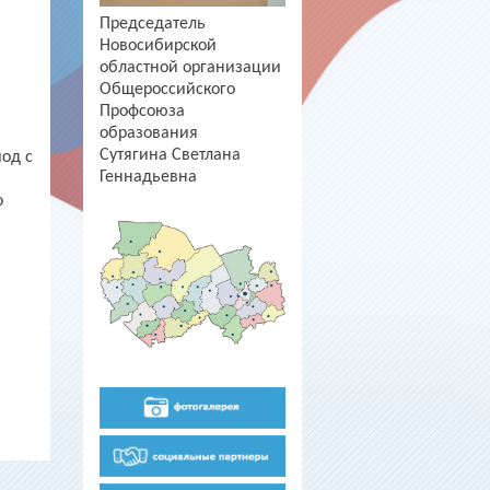
Председатель
в
Новосибирской
областной организации
Общероссийского
Профсоюза
образования
Сутягина Светлана
од с
Геннадьевна
о