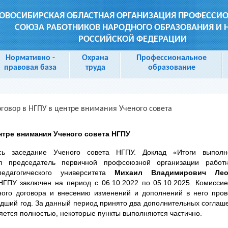
ОВОСИБИРСКАЯ ОБЛАСТНАЯ ОРГАНИЗАЦИЯ ПРОФЕССИ
СОЮЗА РАБОТНИКОВ НАРОДНОГО ОБРАЗОВАНИЯ И 
РОССИЙСКОЙ ФЕДЕРАЦИИ
Нормативно -
Охрана
Профессиональное
правовая база
труда
образование
говор в НГПУ в центре внимания Ученого совета
нтре внимания Ученого совета НГПУ
ь заседание Ученого совета НГПУ. Доклад «Итоги выполн
ил председатель первичной профсоюзной организации работн
едагогического университета
Михаил Владимирович Лео
ГПУ заключен на период с 06.10.2022 по 05.10.2025. Комисси
ного договора и внесению изменений и дополнений в него про
дший год. За данный период принято два дополнительных соглаш
яется полностью, некоторые пункты выполняются частично.