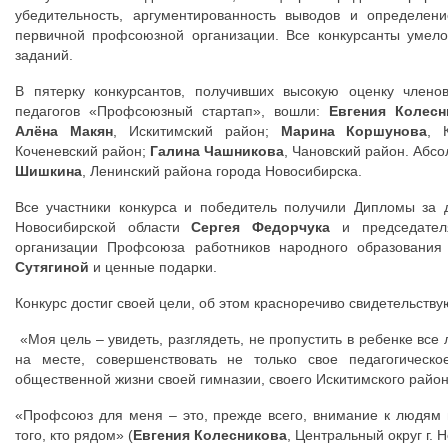
убедительность, аргументированность выводов и определен
первичной профсоюзной организации. Все конкурсанты умело
заданий.
В пятерку конкурсантов, получивших высокую оценку члено
педагогов «Профсоюзный стартап», вошли:
Евгения Колесн
Алёна Макян
, Искитимский район;
Марина Коршунова
, 
Коченевский район;
Галина Чашникова
, Чановский район. Абс
Шишкина
, Ленинский района города Новосибирска.
Все участники конкурса и победитель получили Дипломы за 
Новосибирской области
Сергея Федорчука
и председателя
организации Профсоюза работников народного образовани
Сутягиной
и ценные подарки.
Конкурс достиг своей цели, об этом красноречиво свидетельству
«Моя цель – увидеть, разглядеть, не пропустить в ребенке все
на месте, совершенствовать не только свое педагогическо
общественной жизни своей гимназии, своего Искитимского район
«Профсоюз для меня – это, прежде всего, внимание к людям и 
того, кто рядом» (
Евгения Колесникова
, Центральный округ г. 