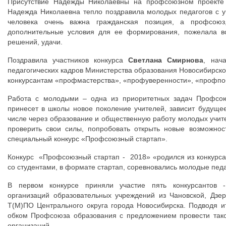
Присутствие Надежды Николаевны на профсоюзном проекте 
Надежда Николаевна тепло поздравила молодых педагогов с уч
человека очень важна гражданская позиция, а профсоюз,
дополнительные условия для ее формирования, пожелала вс
решений, удачи.
Поздравила участников конкурса
Светлана Смирнова
, нач
педагогических кадров Министерства образования Новосибирск
конкурсантам «профмастерства», «профуверенности», «профпо
Работа с молодыми – одна из приоритетных задач Профсоюз
принесет в школы новое поколение учителей, зависит будуще
числе через образование и общественную работу молодых учите
проверить свои силы, попробовать открыть новые возможнос
специальный конкурс «Профсоюзный стартап».
Конкурс «Профсоюзный стартап - 2018» «родился из конкурса»
со студентами, в формате стартап, соревновались молодые педа
В первом конкурсе приняли участие пять конкурсантов 
организаций образовательных учреждений из Чановской, Дзе
Т(М)ПО Центрального округа города Новосибирска. Подводя и
обком Профсоюза образования с предложением провести тако
организаций.