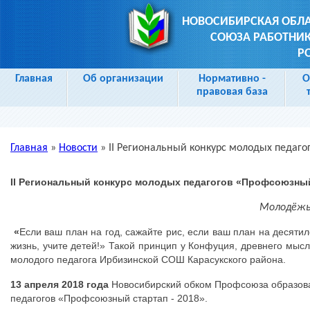
НОВОСИБИРСКАЯ ОБЛ
СОЮЗА РАБОТНИК
Р
Главная
Об организации
Нормативно -
О
правовая база
Главная
»
Новости
»
II Региональный конкурс молодых педаго
Вы здесь
II
Региональный конкурс молодых педагогов «Профсоюзный 
Молодёжь 
«
Если ваш план на год, сажайте рис, если ваш план на десяти
жизнь, учите детей!» Такой принцип у Конфуция, древнего мы
молодого педагога Ирбизинской СОШ Карасукского района.
13 апреля 2018 года
Новосибирский обком Профсоюза образова
педагогов «Профсоюзный стартап - 2018».