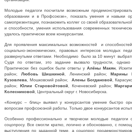
Молодые педагоги посчитали возможным продемонстрировать
образовании и в Профсоюзе», показать умения и навыки ор
самопрезентации, познакомить коллег со своей образовательно
и способности, умения использования современных техническ
удалось практически всем конкурсантам.
Для проявления максимальных возможностей и способностей 
социально-экономических, правовых интересов молодых педа
развернутыми ответами. Необходимо было за 10 минут выбрат
Судя по ответам, это задание вызвало трудности, однако 
Практически без ошибок были ответы у
Алёны Макян
, Искит
район;
Любовь Шишкиной
, Ленинский район;
Марины 
Кузовлева
, Мошковский район;
Алены Богдановой
, Карасук
район;
Юлии Старовойтовой
, Коченевский район;
Маргар
Колесниковой
, Центральный округ г. Новосибирска.
«Конкурс – блиц» выявил у конкурсантов умение быстро ори
вопросам профсоюзной работы. Только двое конкурсантов испыт
Особенно профессионально и творчески молодые педагоги 
соцопросу. Все смогли кратко, логично и обоснованно, с помо
выступления по заданной теме, а соцопрос продемонстриров