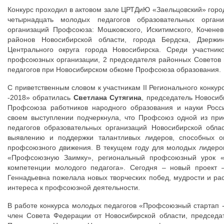
Конкурс проходил в актовом зале ЦРТДиЮ «Заельцовский» город
четырнадцать молодых педагогов образовательных орган
организаций Профсоюза: Мошковского, Искитимского, Коченевс
районов Новосибирской области, города Бердска, Дзержинс
Центрального округа города Новосибирска. Среди участник
профсоюзных организации, 2 председателя районных Советов 
педагогов при Новосибирском обкоме Профсоюза образования.
С приветственным словом к участникам II Регионального конку
-2018» обратилась
Светлана Сутягина
, председатель Новоси
Профсоюза работников народного образования и науки Росс
своем выступлении подчеркнула, что Профсоюз одной из при
педагогов образовательных организаций Новосибирской обла
выявлению и поддержки талантливых лидеров, способных ок
профсоюзного движения. В текущем году для молодых лидер
«Профсоюзную Заимку», региональный профсоюзный урок «
компетенции молодого педагога». Сегодня – новый проект 
Геннадьевна пожелала новых творческих побед, мудрости и рас
интереса к профсоюзной деятельности.
В работе конкурса молодых педагогов «Профсоюзный стартап 
член Совета Федерации от Новосибирской области, председа