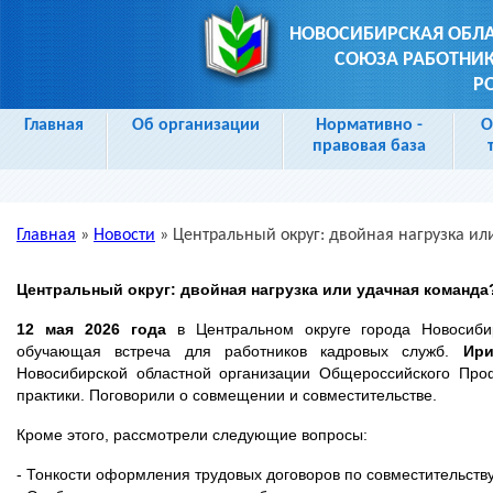
НОВОСИБИРСКАЯ ОБЛ
СОЮЗА РАБОТНИК
Р
Главная
Об организации
Нормативно -
О
правовая база
Главная
»
Новости
»
Центральный округ: двойная нагрузка ил
Вы здесь
Центральный округ: двойная нагрузка или удачная команда
12 мая 2026 года
в Центральном округе города Новосиб
обучающая встреча для работников кадровых служб.
Ир
Новосибирской областной организации Общероссийского Про
практики. Поговорили о совмещении и совместительстве.
Кроме этого, рассмотрели следующие вопросы:
- Тонкости оформления трудовых договоров по совместительству