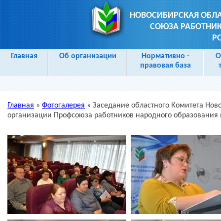
НОВОСИБИРСКАЯ ОБЛ
СОЮЗА РАБОТНИК
Р
Главная
Об организации
Нормативно -
О
правовая база
Главная
»
Фотогалерея
»
Заседание областного Комитета Нов
Вы здесь
организации Профсоюза работников народного образования 