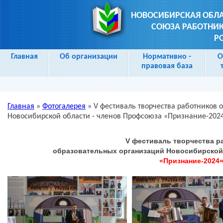
НОВОСИБИРСКАЯ ОБЛ
СОЮЗА РАБОТНИК
Р
Главная
Об организации
Нормативно -
О
правовая база
Главная
»
Фотогалерея
»
V фестиваль творчества работников
Вы здесь
Новосибирской области - членов Профсоюза «Признание-202
V фестиваль творчества р
образовательных организаций Новосибирской
«Признание-2024