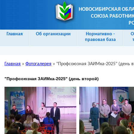
НОВОСИБИРСКАЯ ОБЛ
СОЮЗА РАБОТНИК
Р
Главная
Об организации
Нормативно -
О
правовая база
Главная
»
Фотогалерея
»
"Профсоюзная ЗАИМка-2025" (день в
Вы здесь
"Профсоюзная ЗАИМка-2025" (день второй)