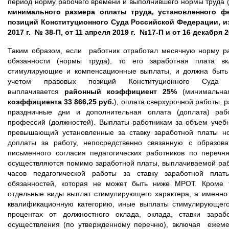
период норму рабочего времени и выполнившего нормы труда 
минимального размера оплаты труда, установленного ф
позиций Конституционного Суда Российской Федерации, и
2017 г. № 38-П, от 11 апреля 2019 г. №17-П и от 16 декабря 2
Таким образом, если работник отработал месячную норму ра
обязанности (нормы труда), то его заработная плата вк
стимулирующие и компенсационные выплаты, и должна быть
учетом правовых позиций Конституционного Суда
выплачивается
районный коэффициент 25%
(минимальна
коэффициента 33 866,25 руб.
), оплата сверхурочной работы, 
праздничные дни и дополнительная оплата (доплата) ра
профессий (должностей). Выплаты работникам за объем учебн
превышающий установленные за ставку заработной платы но
доплаты за работу, непосредственно связанную с образова
письменного согласия педагогических работников по переч
осуществляются помимо заработной платы, выплачиваемой ра
часов педагогической работы за ставку заработной плат
обязанностей, которая не может быть ниже МРОТ. Кроме 
отдельные виды выплат стимулирующего характера, а именно
квалификационную категорию, иные выплаты стимулирующего
процентах от должностного оклада, оклада, ставки зара
осуществления (по утвержденному перечню), включая ежем